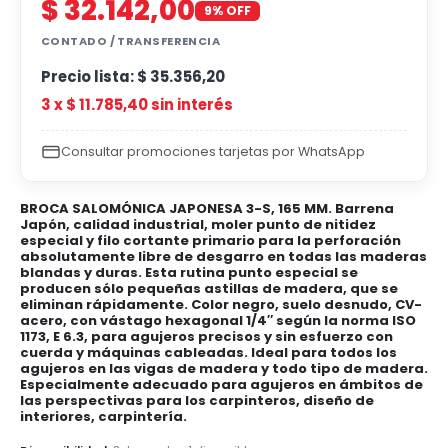
$
32.142,00
9% OFF
CONTADO / TRANSFERENCIA
Precio lista:
$
35.356,20
3 x
$
11.785,40
sin interés
Consultar promociones tarjetas por WhatsApp
BROCA SALOMÓNICA JAPONESA 3-S, 165 MM. Barrena
Japón, calidad industrial, moler punto de nitidez
especial y filo cortante primario para la perforación
absolutamente libre de desgarro en todas las maderas
blandas y duras. Esta rutina punto especial se
producen sólo pequeñas astillas de madera, que se
eliminan rápidamente. Color negro, suelo desnudo, CV-
acero, con vástago hexagonal 1/4″ según la norma ISO
1173, E 6.3, para agujeros precisos y sin esfuerzo con
cuerda y máquinas cableadas. Ideal para todos los
agujeros en las vigas de madera y todo tipo de madera.
Especialmente adecuado para agujeros en ámbitos de
las perspectivas para los carpinteros, diseño de
interiores, carpintería.