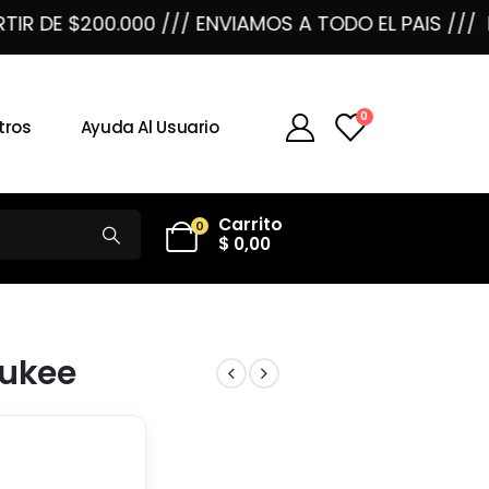
 DE $200.000 /// ENVIAMOS A TODO EL PAIS ///
ENV
0
tros
Ayuda Al Usuario
Carrito
0
$
0,00
aukee