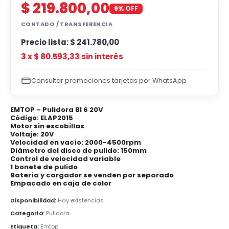
$
219.800,00
9% OFF
CONTADO / TRANSFERENCIA
Precio lista:
$
241.780,00
3 x
$
80.593,33
sin interés
Consultar promociones tarjetas por WhatsApp
EMTOP – Pulidora Bl 6 20V
Código: ELAP2015
Motor sin escobillas
Voltaje: 20V
Velocidad en vacío: 2000-4500rpm
Diámetro del disco de pulido: 150mm
Control de velocidad variable
1 bonete de pulido
Batería y cargador se venden por separado
Empacado en caja de color
Disponibilidad:
Hay existencias
Categoría:
Pulidora
Etiqueta:
Emtop