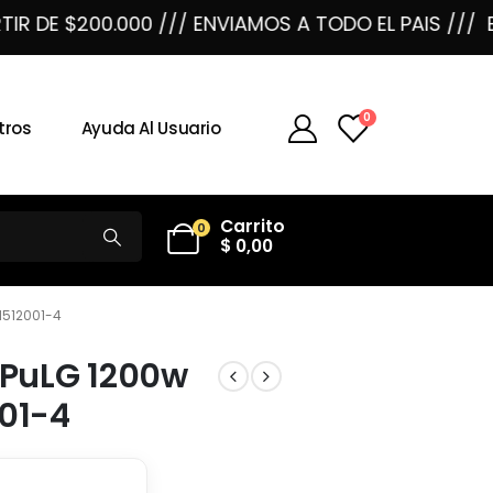
 DE $200.000 /// ENVIAMOS A TODO EL PAIS ///
ENVI
0
tros
Ayuda Al Usuario
Carrito
0
$
0,00
1512001-4
4 PuLG 1200w
01-4