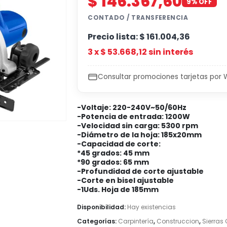
$
146.367,60
9% OFF
CONTADO / TRANSFERENCIA
Precio lista:
$
161.004,36
3 x
$
53.668,12
sin interés
Consultar promociones tarjetas por
-Voltaje: 220-240V~50/60Hz
-Potencia de entrada: 1200W
-Velocidad sin carga: 5300 rpm
-Diámetro de la hoja: 185x20mm
-Capacidad de corte:
*45 grados: 45 mm
*90 grados: 65 mm
-Profundidad de corte ajustable
-Corte en bisel ajustable
-1Uds. Hoja de 185mm
Disponibilidad:
Hay existencias
Categorías:
Carpintería
,
Construccion
,
Sierras 