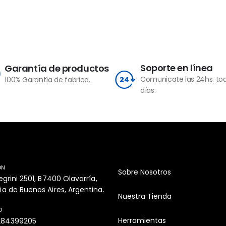
Soporte en línea
Garantía de productos
Comunicate las 24hs. tod
100% Garantía de fabrica.
días.
ON
Sobre Nosotros
legrini 2501, B7400 Olavarría,
ia de Buenos Aires, Argentina.
Nuestra Tienda
O
Herramientas
284399205