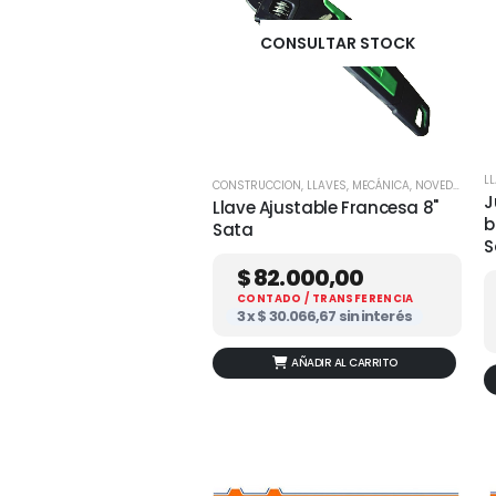
CONSULTAR STOCK
L
CONSTRUCCION
,
LLAVES
,
MECÁNICA
,
NOVEDADES
J
Llave Ajustable Francesa 8"
b
Sata
S
$
82.000,00
CONTADO / TRANSFERENCIA
3 x
$
30.066,67
sin interés
AÑADIR AL CARRITO