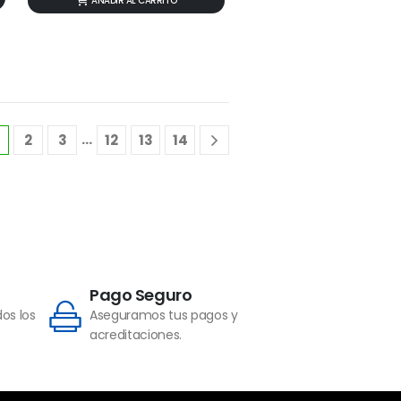
AÑADIR AL CARRITO
…
2
3
12
13
14
Pago Seguro
os los
Aseguramos tus pagos y
acreditaciones.