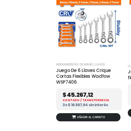
HERRAMIENTAS DE MANO
,
LLAVES
L
Juego De 6 Llaves Crique
J
Cortas Flexibles Wadfow
f
WSP7406
$
45.267,12
CONTADO / TRANSFERENCIA
3 x
$
16.597,94
sin interés
AÑADIR AL CARRITO