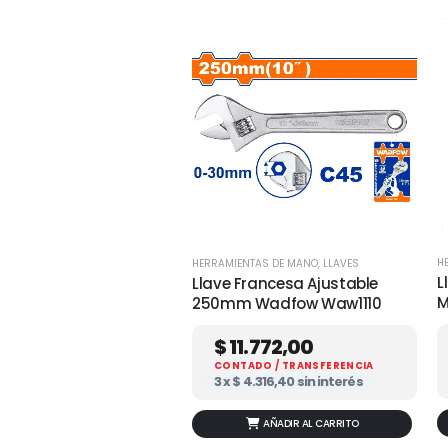
H
HERRAMIENTAS DE MANO
,
LLAVES
L
Llave Francesa Ajustable
M
250mm Wadfow Waw1110
$
11.772,00
CONTADO / TRANSFERENCIA
3 x
$
4.316,40
sin interés
AÑADIR AL CARRITO