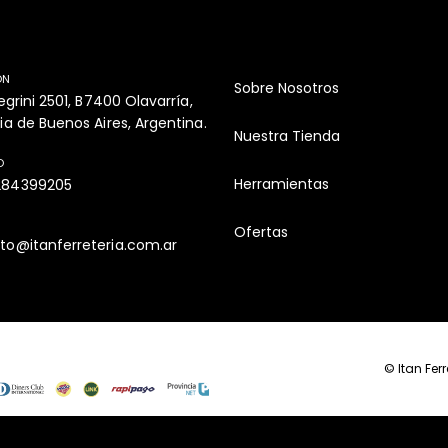
ON
Sobre Nosotros
legrini 2501, B7400 Olavarría,
ia de Buenos Aires, Argentina.
Nuestra Tienda
O
Herramientas
284399205
Ofertas
to@itanferreteria.com.ar
© Itan Fer