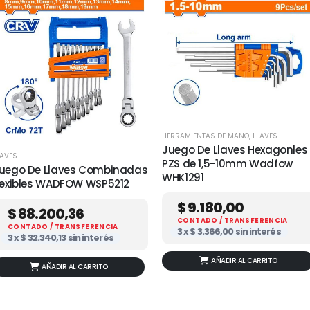
HERRAMIENTAS DE MANO
,
LLAVES
Juego De Llaves Hexagonles
LAVES
PZS de 1,5-10mm Wadfow
uego De Llaves Combinadas
WHK1291
lexibles WADFOW WSP5212
$
9.180,00
$
88.200,36
CONTADO / TRANSFERENCIA
CONTADO / TRANSFERENCIA
3 x
$
3.366,00
sin interés
3 x
$
32.340,13
sin interés
AÑADIR AL CARRITO
AÑADIR AL CARRITO