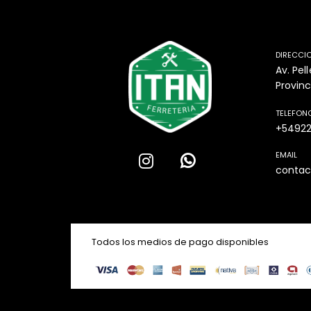
DIRECCI
Av. Pel
Provinc
TELEFON
+5492
EMAIL
contac
Todos los medios de pago disponibles