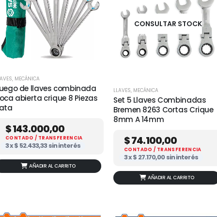
CONSULTAR STOCK
LAVES
,
MECÁNICA
uego de llaves combinada
LLAVES
,
MECÁNICA
oca abierta crique 8 Piezas
Set 5 Llaves Combinadas
ata
Bremen 8263 Cortas Crique
8mm A 14mm
$
143.000,00
$
74.100,00
CONTADO / TRANSFERENCIA
3 x
$
52.433,33
sin interés
CONTADO / TRANSFERENCIA
3 x
$
27.170,00
sin interés
AÑADIR AL CARRITO
AÑADIR AL CARRITO