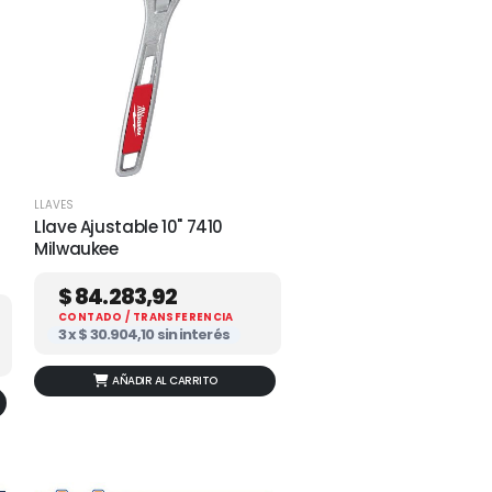
LLAVES
Llave Ajustable 10" 7410
Milwaukee
$
84.283,92
CONTADO / TRANSFERENCIA
3 x
$
30.904,10
sin interés
AÑADIR AL CARRITO