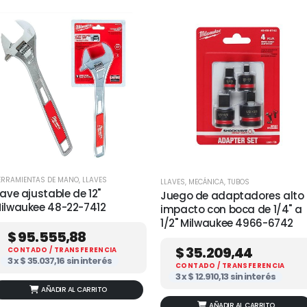
ERRAMIENTAS DE MANO
,
LLAVES
LLAVES
,
MECÁNICA
,
TUBOS
lave ajustable de 12"
Juego de adaptadores alto
ilwaukee 48-22-7412
impacto con boca de 1/4" a
1/2" Milwaukee 4966-6742
$
95.555,88
$
35.209,44
CONTADO / TRANSFERENCIA
3 x
$
35.037,16
sin interés
CONTADO / TRANSFERENCIA
3 x
$
12.910,13
sin interés
AÑADIR AL CARRITO
AÑADIR AL CARRITO