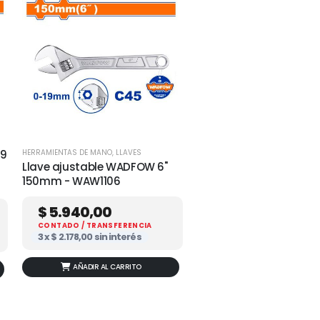
HERRAMIENTAS DE MANO
,
LLAVES
 9
Llave ajustable WADFOW 6"
150mm - WAW1106
$
5.940,00
CONTADO / TRANSFERENCIA
3 x
$
2.178,00
sin interés
AÑADIR AL CARRITO