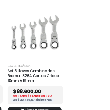
LLAVES
,
MECÁNICA
Set 5 Llaves Combinadas
Bremen 8264 Cortas Crique
10mm A 19mm
$
88.600,00
CONTADO / TRANSFERENCIA
3 x
$
32.486,67
sin interés